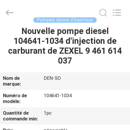
Guanlian
Hardware
Auto
Parts
Co.,
Pompes diesel d'injecteur
Ltd..
All
Nouvelle pompe diesel
À
Rights
Reserved.
104641-1034 d'injection de
LA
carburant de ZEXEL 9 461 614
MAISON
037
PRODUITS
Nom de
DEN-SO
marque:
VIDÉOS
Numéro de
104641-1034
modèle:
À
Quantité de
1pc
PROPOS
commande min:
DE