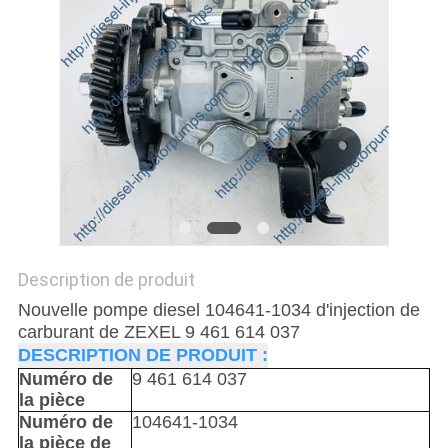
DEVIS
PLAN
DU
SITE
POLITIQUE
DE
CONFIDENTIALITÉ
Description de produit
Nouvelle pompe diesel 104641-1034 d'injection de
carburant de ZEXEL 9 461 614 037
DESCRIPTION DE PRODUIT :
Numéro de
9 461 614 037
la pièce
Numéro de
104641-1034
la pièce de