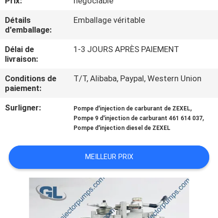
Prix:
négociable
NOUS
Détails
Emballage véritable
d'emballage:
VISITE
Délai de
1-3 JOURS APRÈS PAIEMENT
DE
livraison:
L'USINE
Conditions de
T/T, Alibaba, Paypal, Western Union
paiement:
CONTRÔLE
Surligner:
,
Pompe d'injection de carburant de ZEXEL
,
DE
Pompe 9 d'injection de carburant 461 614 037
Pompe d'injection diesel de ZEXEL
LA
QUALITÉ
MEILLEUR PRIX
DEMANDEZ
UN