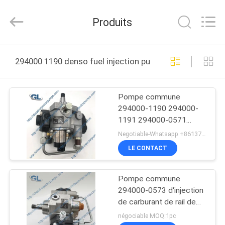
Guanlian
Hardware
Auto
Produits
Parts
Co.,
Ltd..
All
À
Rights
Reserved.
294000 1190 denso fuel injection pump fabrication en l
LA
MAISON
Pompe commune
294000-1190 294000-
PRODUITS
1191 294000-0571
d'injection de carburant
Negotiable-Whatsapp +8613717158643 MOQ:1PC
de rail de Denso pour
VIDÉOS
LE CONTACT
8973865575
Pompe commune
À
294000-0573 d'injection
PROPOS
de carburant de rail de
DENSO pour ISUZU
DE
négociable MOQ:1pc