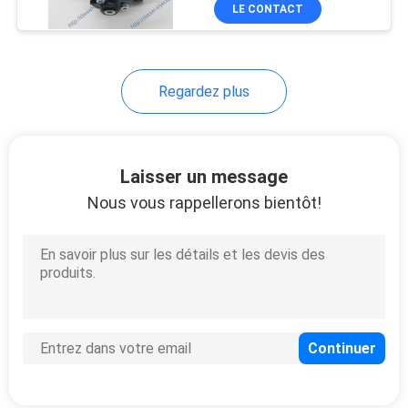
4HK1 8-97386557-3
LE CONTACT
NOUS
VISITE
Regardez plus
DE
L'USINE
Laisser un message
CONTRÔLE
Nous vous rappellerons bientôt!
DE
LA
QUALITÉ
DEMANDEZ
UN