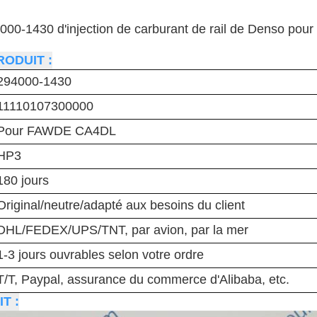
0-1430 d'injection de carburant de rail de Denso p
RODUIT :
294000-1430
11110107300000
Pour FAWDE
CA4DL
HP3
180 jours
Original/neutre/adapté aux besoins du client
DHL/FEDEX/UPS/TNT, par avion, par la mer
1-3 jours ouvrables selon votre ordre
T/T, Paypal, assurance du commerce d'Alibaba, etc.
T :