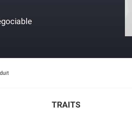
égociable
duit
TRAITS