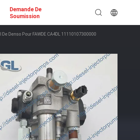
Demande De
Soumission
il De Denso Pour FAWDE CA4DL 11110107300000