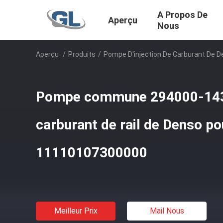
A Propos De
Aperçu
Nous
Aperçu
/
Produits
/
Pompe D'injection De Carburant De 
Pompe commune 294000-1430 
carburant de rail de Denso 
11110107300000
Meilleur Prix
Mail Nous