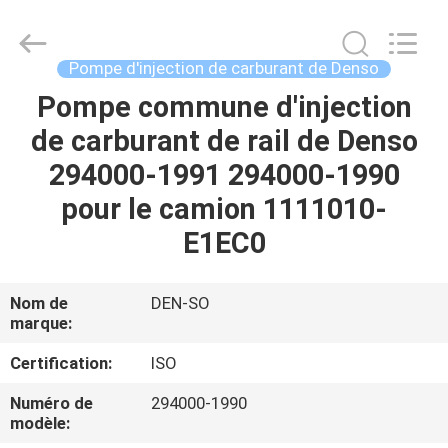
Guanlian
Hardware
Auto
Parts
Co.,
Pompe d'injection de carburant de Denso
Ltd..
All
Pompe commune d'injection
À
Rights
Reserved.
de carburant de rail de Denso
LA
294000-1991 294000-1990
MAISON
pour le camion 1111010-
PRODUITS
E1EC0
VIDÉOS
Nom de
DEN-SO
marque:
À
Certification:
ISO
PROPOS
Numéro de
294000-1990
modèle:
DE