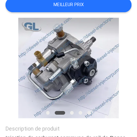
DEVIS
MEILLEUR PRIX
PLAN
DU
SITE
POLITIQUE
DE
CONFIDENTIALITÉ
Description de produit