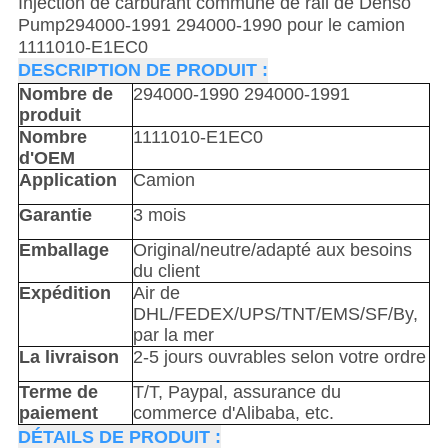
Injection de carburant commune de rail de Denso
Pump294000-1991 294000-1990 pour le camion
1111010-E1EC0
DESCRIPTION DE PRODUIT :
Nombre de
294000-1990 294000-1991
produit
Nombre
1111010-E1EC0
d'OEM
Application
Camion
Garantie
3 mois
Emballage
Original/neutre/adapté aux besoins
du client
Expédition
Air de
DHL/FEDEX/UPS/TNT/EMS/SF/By,
par la mer
La livraison
2-5 jours ouvrables selon votre ordre
Terme de
T/T, Paypal, assurance du
paiement
commerce d'Alibaba, etc.
DÉTAILS DE PRODUIT :