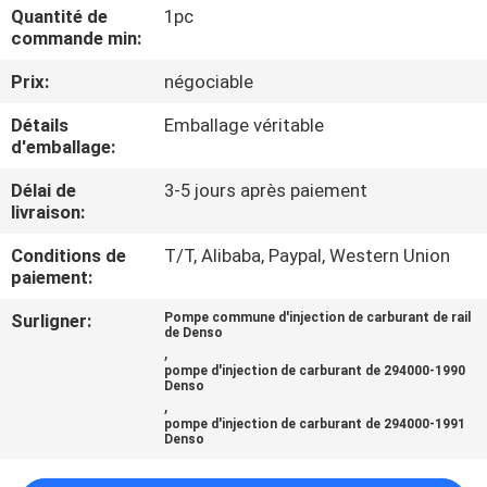
NOUS
Quantité de
1pc
commande min:
Prix:
négociable
VISITE
DE
Détails
Emballage véritable
d'emballage:
L'USINE
Délai de
3-5 jours après paiement
livraison:
CONTRÔLE
Conditions de
T/T, Alibaba, Paypal, Western Union
DE
paiement:
LA
Surligner:
Pompe commune d'injection de carburant de rail
de Denso
QUALITÉ
,
pompe d'injection de carburant de 294000-1990
Denso
,
DEMANDEZ
pompe d'injection de carburant de 294000-1991
Denso
UN