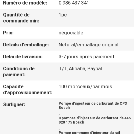
Numéro de modèle:
0 986 437 341
NOUS
Quantité de
1pc
commande min:
VISITE
Prix:
négociable
DE
L'USINE
Détails d'emballage:
Netural/emballage original
Délai de livraison:
3-7 jours après paiement
CONTRÔLE
Conditions de
T/T, Alibaba, Paypal
DE
paiement:
LA
Capacité
100 morceaux/par mois
d'approvisionnement:
QUALITÉ
Surligner:
Pompe d'injecteur de carburant de CP3
Bosch
DEMANDEZ
,
0 pompes d'injecteur de carburant de 445
UN
020 175 Bosch
,
Pompe commune d'injecteur du rail