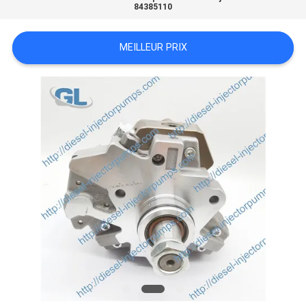
DEVIS
84385110
PLAN
MEILLEUR PRIX
DU
SITE
POLITIQUE
DE
CONFIDENTIALITÉ