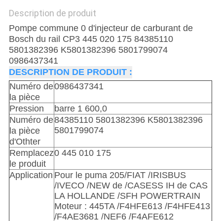
Description de produit
Pompe commune 0 d'injecteur de carburant de
Bosch du rail CP3 445 020 175 84385110
5801382396 K5801382396 5801799074
0986437341
DESCRIPTION DE PRODUIT :
Numéro de
0986437341
la pièce
Pression
barre 1 600,0
Numéro de
84385110 5801382396 K5801382396
5801799074
la pièce
d'Othter
Remplacez
0 445 010 175
le produit
Application
Pour le puma 205/FIAT /IRISBUS
/IVECO /NEW de /CASESS IH de CAS
LA HOLLANDE /SFH POWERTRAIN
Moteur : 445TA /F4HFE613 /F4HFE413
/F4AE3681 /NEF6 /F4AFE612