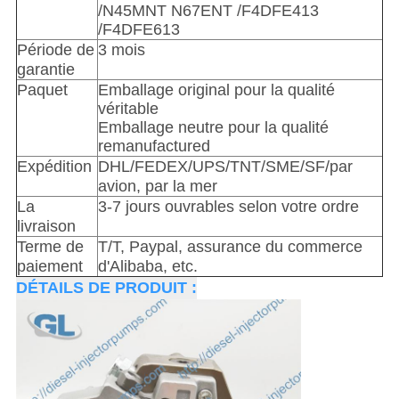
/N45MNT N67ENT /F4DFE413
/F4DFE613
Période de
3 mois
garantie
Paquet
Emballage original pour la qualité
véritable
Emballage neutre pour la qualité
remanufactured
Expédition
DHL/FEDEX/UPS/TNT/SME/SF/par
avion, par la mer
La
3-7 jours ouvrables selon votre ordre
livraison
Terme de
T/T, Paypal, assurance du commerce
paiement
d'Alibaba, etc.
DÉTAILS DE PRODUIT :