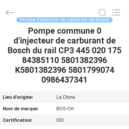
Guanlian
Hardware
Auto
Parts
Co.,
Pompe d'injecteur de carburant de Bosch
Ltd..
All
Pompe commune 0
À
Rights
Reserved.
d'injecteur de carburant de
LA
Bosch du rail CP3 445 020 175
MAISON
84385110 5801382396
PRODUITS
K5801382396 5801799074
0986437341
VIDÉOS
Lieu d'origine:
La Chine
À
Nom de marque:
BOS-CH
PROPOS
Certification:
ISO
DE