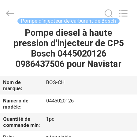
Guanlian
Hardware
Auto
Parts
Co.,
Pompe d'injecteur de carburant de Bosch
Ltd..
All
Pompe diesel à haute
À
Rights
Reserved.
pression d'injecteur de CP5
LA
Bosch 0445020126
MAISON
0986437506 pour Navistar
PRODUITS
Nom de
BOS-CH
marque:
VIDÉOS
Numéro de
0445020126
modèle:
À
Quantité de
1pc
PROPOS
commande min:
DE