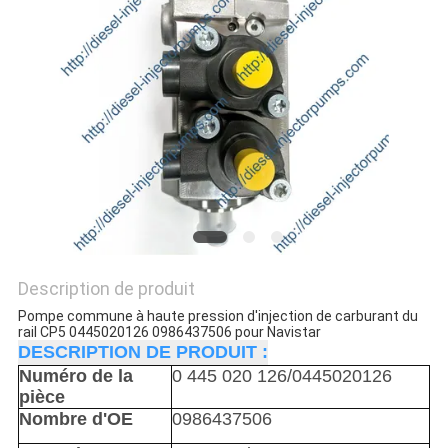
DEVIS
PLAN
DU
SITE
POLITIQUE
DE
CONFIDENTIALITÉ
Description de produit
Pompe commune à haute pression d'injection de carburant du
rail CP5 0445020126 0986437506 pour Navistar
DESCRIPTION DE PRODUIT :
Numéro de la
0 445 020 126/0445020126
pièce
Nombre d'OE
0986437506