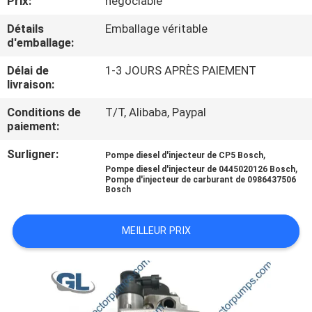
Prix:
négociable
NOUS
Détails
Emballage véritable
d'emballage:
VISITE
Délai de
1-3 JOURS APRÈS PAIEMENT
DE
livraison:
L'USINE
Conditions de
T/T, Alibaba, Paypal
paiement:
CONTRÔLE
Surligner:
,
Pompe diesel d'injecteur de CP5 Bosch
,
DE
Pompe diesel d'injecteur de 0445020126 Bosch
Pompe d'injecteur de carburant de 0986437506
Bosch
LA
QUALITÉ
MEILLEUR PRIX
DEMANDEZ
UN