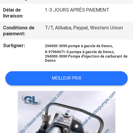
NOUS
Délai de
1-3 JOURS APRÈS PAIEMENT
livraison:
VISITE
Conditions de
T/T, Alibaba, Paypal, Western Union
DE
paiement:
L'USINE
Surligner:
,
294000-3090 pompe à gazole de Denso
,
8-97969471-0 pompe à gazole de Denso
294000-3090 Pompe d'injection de carburant de
Denso
CONTRÔLE
DE
MEILLEUR PRIX
LA
QUALITÉ
DEMANDEZ
UN