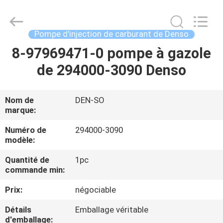
Guanlian
Hardware
Auto
Parts
Co.,
Pompe d'injection de carburant de Denso
Ltd..
All
8-97969471-0 pompe à gazole
À
Rights
Reserved.
de 294000-3090 Denso
LA
MAISON
Nom de
DEN-SO
marque:
PRODUITS
Numéro de
294000-3090
modèle:
VIDÉOS
Quantité de
1pc
commande min:
À
Prix:
négociable
PROPOS
Détails
Emballage véritable
DE
d'emballage: