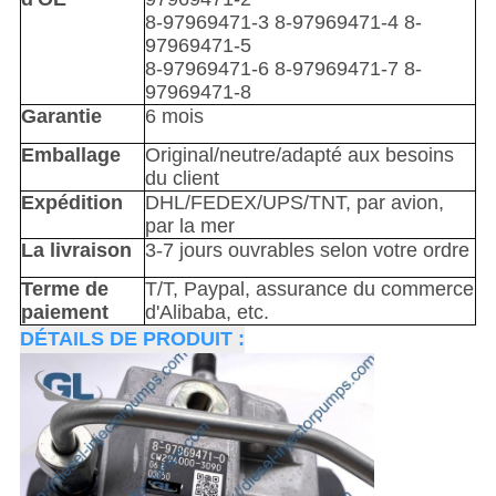
8-97969471-3 8-97969471-4 8-
97969471-5
8-97969471-6 8-97969471-7 8-
97969471-8
Garantie
6 mois
Emballage
Original/neutre/adapté aux besoins
du client
Expédition
DHL/FEDEX/UPS/TNT, par avion,
par la mer
La livraison
3-7 jours ouvrables selon votre ordre
Terme de
T/T, Paypal, assurance du commerce
paiement
d'Alibaba, etc.
DÉTAILS DE PRODUIT :