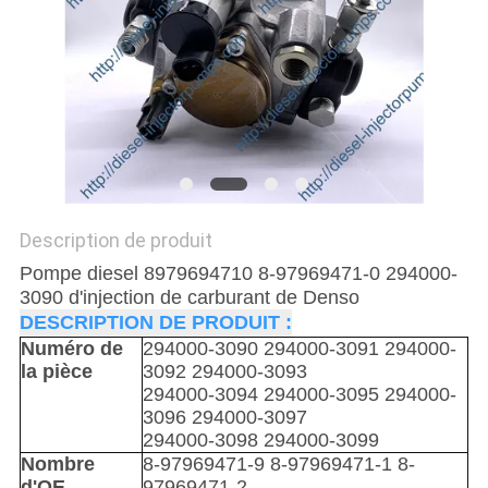
DEVIS
PLAN
DU
SITE
POLITIQUE
Description de produit
DE
Pompe diesel 8979694710 8-97969471-0 294000-
CONFIDENTIALITÉ
3090 d'injection de carburant de Denso
DESCRIPTION DE PRODUIT :
Numéro de
294000-3090 294000-3091 294000-
la pièce
3092 294000-3093
294000-3094 294000-3095 294000-
3096 294000-3097
294000-3098 294000-3099
Nombre
8-97969471-9
8-97969471-1 8-
d'OE
97969471-2