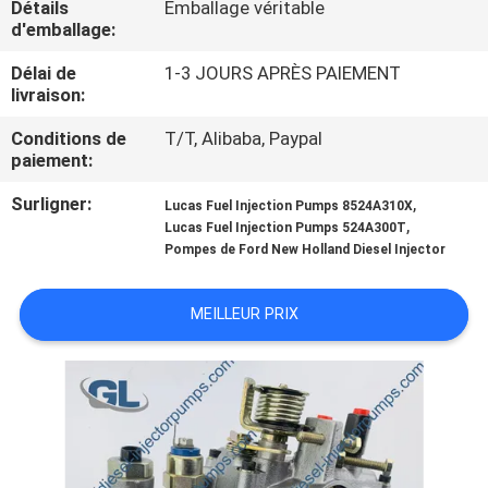
Détails
Emballage véritable
NOUS
d'emballage:
Délai de
1-3 JOURS APRÈS PAIEMENT
VISITE
livraison:
DE
Conditions de
T/T, Alibaba, Paypal
L'USINE
paiement:
Surligner:
,
Lucas Fuel Injection Pumps 8524A310X
,
CONTRÔLE
Lucas Fuel Injection Pumps 524A300T
Pompes de Ford New Holland Diesel Injector
DE
LA
MEILLEUR PRIX
QUALITÉ
DEMANDEZ
UN