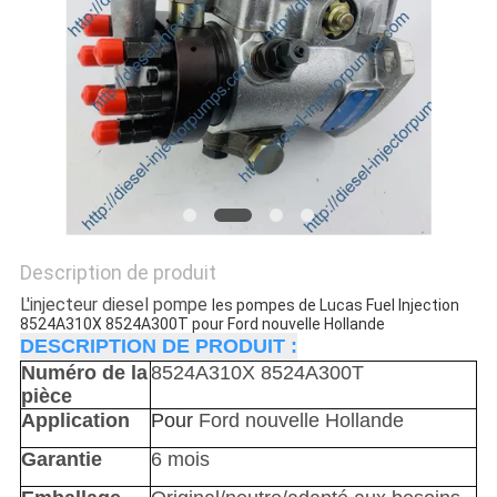
DEVIS
PLAN
DU
SITE
POLITIQUE
DE
Description de produit
CONFIDENTIALITÉ
L'injecteur diesel pompe
les pompes de Lucas Fuel Injection
8524A310X 8524A300T pour Ford nouvelle Hollande
DESCRIPTION DE PRODUIT :
Numéro de la
8524A310X 8524A300T
pièce
Application
Pour
Ford nouvelle Hollande
Garantie
6 mois