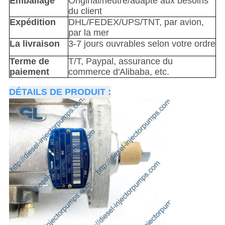
Emballage
Original/neutre/adapté aux besoins
du client
Expédition
DHL/FEDEX/UPS/TNT, par avion,
par la mer
La livraison
3-7 jours ouvrables selon votre ordre
Terme de
T/T, Paypal, assurance du
paiement
commerce d'Alibaba, etc.
DÉTAILS DE PRODUIT :