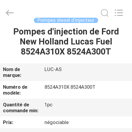
Guanlian
Hardware
Auto
Parts
Co.,
Pompes diesel d'injecteur
Ltd..
All
Pompes d'injection de Ford
À
Rights
Reserved.
New Holland Lucas Fuel
LA
8524A310X 8524A300T
MAISON
PRODUITS
Nom de
LUC-AS
marque:
VIDÉOS
Numéro de
8524A310X 8524A300T
modèle:
Quantité de
1pc
À
commande min:
PROPOS
Prix:
négociable
DE