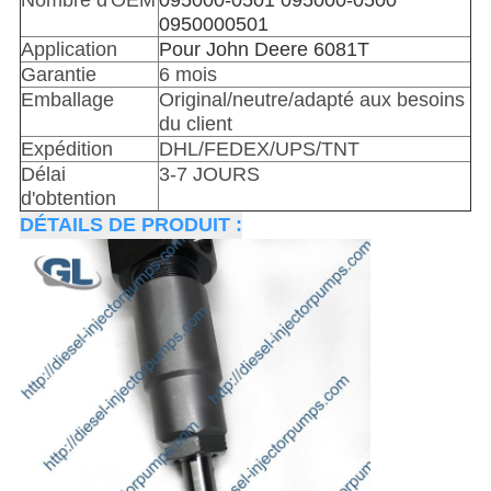
Nombre d'OEM
095000-0501 095000-0500
0950000501
Application
Pour John Deere 6081T
Garantie
6 mois
Emballage
Original/neutre/adapté aux besoins
du client
Expédition
DHL/FEDEX/UPS/TNT
Délai
3-7 JOURS
d'obtention
DÉTAILS DE PRODUIT :