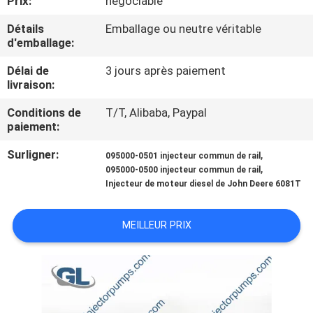
Prix:
négociable
NOUS
Détails
Emballage ou neutre véritable
d'emballage:
VISITE
Délai de
3 jours après paiement
DE
livraison:
L'USINE
Conditions de
T/T, Alibaba, Paypal
paiement:
CONTRÔLE
Surligner:
,
095000-0501 injecteur commun de rail
,
DE
095000-0500 injecteur commun de rail
Injecteur de moteur diesel de John Deere 6081T
LA
QUALITÉ
MEILLEUR PRIX
DEMANDEZ
UN