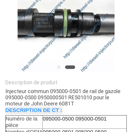
DEVIS
PLAN
DU
SITE
POLITIQUE
DE
CONFIDENTIALITÉ
Description de produit
Injecteur commun 095000-0501 de rail de gazole
095000-0500 0950000501 RE501010 pour le
moteur de John Deere 6081T
DESCRIPTION DE CT :
Numéro de la
095000-0500 095000-0501
pièce