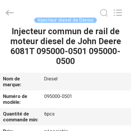
Guanlian
Hardware
Auto
Parts
Co.,
Injecteur diesel de Denso
Ltd..
All
Injecteur commun de rail de
À
Rights
Reserved.
moteur diesel de John Deere
LA
6081T 095000-0501 095000-
MAISON
0500
PRODUITS
Nom de
Diesel
marque:
VIDÉOS
Numéro de
095000-0501
modèle:
À
Quantité de
6pcs
PROPOS
commande min:
DE