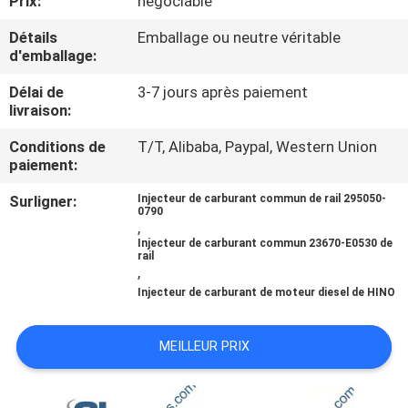
Prix:
négociable
NOUS
Détails
Emballage ou neutre véritable
d'emballage:
VISITE
Délai de
3-7 jours après paiement
DE
livraison:
L'USINE
Conditions de
T/T, Alibaba, Paypal, Western Union
paiement:
CONTRÔLE
Surligner:
Injecteur de carburant commun de rail 295050-
0790
DE
,
Injecteur de carburant commun 23670-E0530 de
LA
rail
,
QUALITÉ
Injecteur de carburant de moteur diesel de HINO
DEMANDEZ
MEILLEUR PRIX
UN