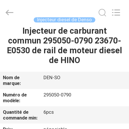
Guanlian
Hardware
Auto
Parts
Co.,
Injecteur diesel de Denso
Ltd..
All
Injecteur de carburant
À
Rights
Reserved.
commun 295050-0790 23670-
LA
E0530 de rail de moteur diesel
MAISON
de HINO
PRODUITS
Nom de
DEN-SO
marque:
VIDÉOS
Numéro de
295050-0790
modèle:
À
Quantité de
6pcs
PROPOS
commande min:
DE