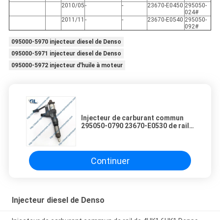
2010/05
-
-
23670-E0450
295050-
024#
2011/11
-
-
23670-E0540
295050-
092#
095000-5970 injecteur diesel de Denso
095000-5971 injecteur diesel de Denso
095000-5972 injecteur d'huile à moteur
Injecteur de carburant commun
295050-0790 23670-E0530 de rail
de moteur diesel de HINO
Continuer
Injecteur diesel de Denso