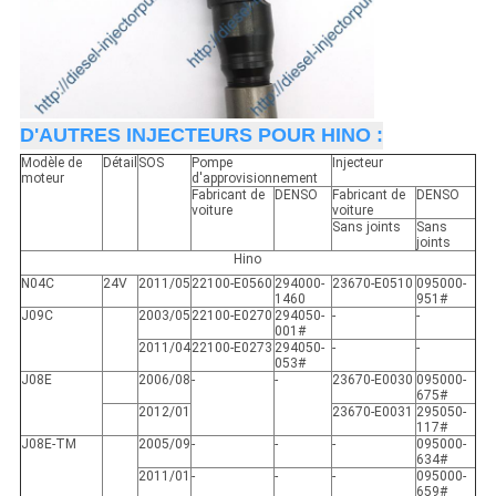
D'AUTRES INJECTEURS POUR HINO :
Modèle de
Détail
SOS
Pompe
Injecteur
moteur
d'approvisionnement
Fabricant de
DENSO
Fabricant de
DENSO
voiture
voiture
Sans joints
Sans
joints
Hino
N04C
24V
2011/05
22100-E0560
294000-
23670-E0510
095000-
1460
951#
J09C
2003/05
22100-E0270
294050-
-
-
001#
2011/04
22100-E0273
294050-
-
-
053#
J08E
2006/08
-
-
23670-E0030
095000-
675#
2012/01
23670-E0031
295050-
117#
J08E-TM
2005/09
-
-
-
095000-
634#
2011/01
-
-
-
095000-
659#