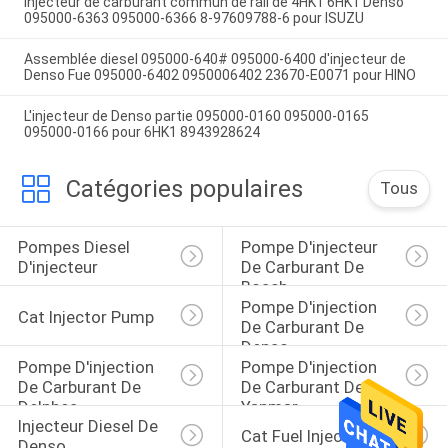
Injecteur de carburant commun de rail de 4HK1 6HK1 Denso
095000-6363 095000-6366 8-97609788-6 pour ISUZU
Assemblée diesel 095000-640# 095000-6400 d'injecteur de
Denso Fue 095000-6402 0950006402 23670-E0071 pour HINO
L'injecteur de Denso partie 095000-0160 095000-0165
095000-0166 pour 6HK1 8943928624
Catégories populaires
Tous
Pompes Diesel 
Pompe D'injecteur 
D'injecteur
De Carburant De 
Bosch
Pompe D'injection 
Cat Injector Pump
De Carburant De 
Denso
Pompe D'injection 
Pompe D'injection 
De Carburant De 
De Carburant De 
Delphes
Yanmar
Injecteur Diesel De 
Cat Fuel Injector
Denso