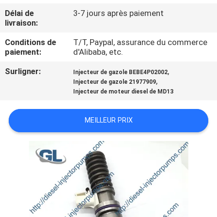
NOUS
Délai de
3-7 jours après paiement
livraison:
VISITE
Conditions de
T/T, Paypal, assurance du commerce
paiement:
d'Alibaba, etc.
DE
L'USINE
Surligner:
,
Injecteur de gazole BEBE4P02002
,
Injecteur de gazole 21977909
Injecteur de moteur diesel de MD13
CONTRÔLE
DE
MEILLEUR PRIX
LA
QUALITÉ
DEMANDEZ
UN