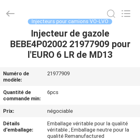
Guanlian
Hardware
Auto
Parts
Co.,
Injecteurs pour camions VO-LVO
Ltd..
All
Injecteur de gazole
À
Rights
Reserved.
BEBE4P02002 21977909 pour
LA
l'EURO 6 LR de MD13
MAISON
PRODUITS
Numéro de
21977909
modèle:
VIDÉOS
Quantité de
6pcs
commande min:
Prix:
négociable
À
PROPOS
Détails
Emballage véritable pour la qualité
d'emballage:
véritable ; Emballage neutre pour la
DE
qualité Remanufactured