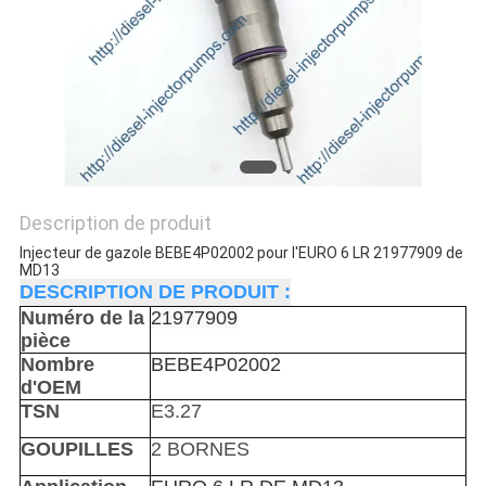
DEVIS
PLAN
DU
SITE
POLITIQUE
Description de produit
DE
Injecteur de gazole BEBE4P02002 pour l'EURO 6 LR 21977909 de
MD13
CONFIDENTIALITÉ
DESCRIPTION DE PRODUIT :
Numéro de la
21977909
pièce
Nombre
BEBE4P02002
d'OEM
TSN
E3.27
GOUPILLES
2 BORNES