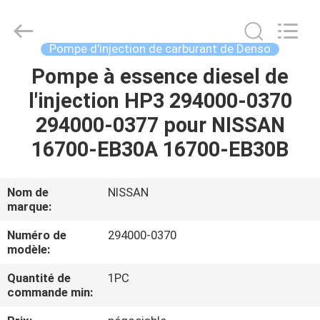
Guanlian
Hardware
Auto
Parts
Co.,
Pompe d'injection de carburant de Denso
Ltd..
All
Pompe à essence diesel de
À
Rights
Reserved.
l'injection HP3 294000-0370
LA
294000-0377 pour NISSAN
MAISON
16700-EB30A 16700-EB30B
PRODUITS
Nom de
NISSAN
marque:
VIDÉOS
Numéro de
294000-0370
modèle:
À
Quantité de
1PC
PROPOS
commande min:
DE