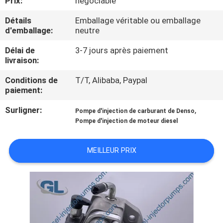
Prix:
négociable
NOUS
Détails
Emballage véritable ou emballage
d'emballage:
neutre
VISITE
Délai de
3-7 jours après paiement
DE
livraison:
L'USINE
Conditions de
T/T, Alibaba, Paypal
paiement:
CONTRÔLE
Surligner:
,
Pompe d'injection de carburant de Denso
DE
Pompe d'injection de moteur diesel
LA
MEILLEUR PRIX
QUALITÉ
DEMANDEZ
UN