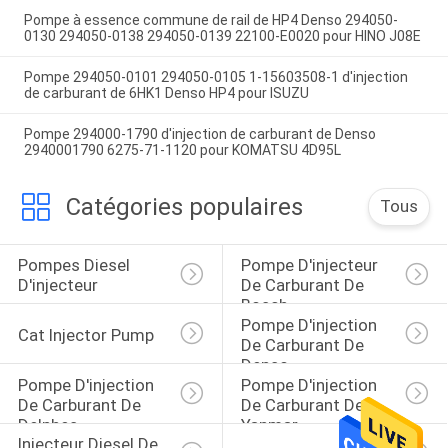
Pompe à essence commune de rail de HP4 Denso 294050-
0130 294050-0138 294050-0139 22100-E0020 pour HINO J08E
Pompe 294050-0101 294050-0105 1-15603508-1 d'injection
de carburant de 6HK1 Denso HP4 pour ISUZU
Pompe 294000-1790 d'injection de carburant de Denso
2940001790 6275-71-1120 pour KOMATSU 4D95L
Catégories populaires
Tous
Pompes Diesel 
Pompe D'injecteur 
D'injecteur
De Carburant De 
Bosch
Pompe D'injection 
Cat Injector Pump
De Carburant De 
Denso
Pompe D'injection 
Pompe D'injection 
De Carburant De 
De Carburant De 
Delphes
Yanmar
Injecteur Diesel De 