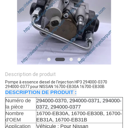
DEVIS
PLAN
DU
SITE
POLITIQUE
DE
CONFIDENTIALITÉ
Description de produit
Pompe à essence diesel de l'injection HP3 294000-0370
294000-0377 pour NISSAN 16700-EB30A 16700-EB30B
DESCRIPTION DE PRODUIT :
Numéro de
294000-0370, 294000-0371, 294000-
la pièce
0372, 294000-0377
Nombre
16700-EB30A, 16700-EB30B, 16700-
d'OEM
EB31A, 16700-EB31B
Application
Véhicule : Pour Nissan