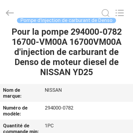
Guanlian
Hardware
Auto
Parts
Co.,
Pompe d'injection de carburant de Denso
Ltd..
All
Pour la pompe 294000-0782
À
Rights
Reserved.
16700-VM00A 16700VM00A
LA
d'injection de carburant de
MAISON
Denso de moteur diesel de
PRODUITS
NISSAN YD25
VIDÉOS
Nom de
NISSAN
marque:
À
Numéro de
294000-0782
modèle:
PROPOS
Quantité de
1PC
DE
commande min: