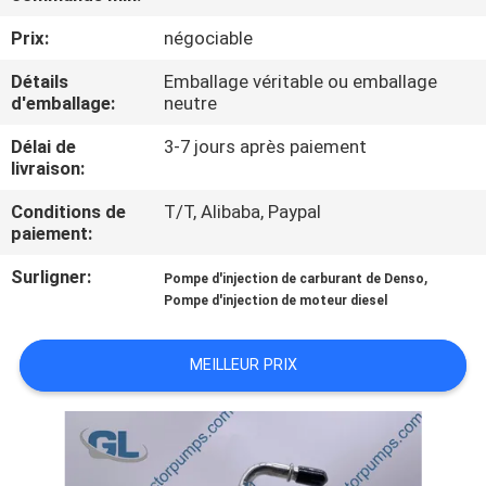
NOUS
Prix:
négociable
Détails
Emballage véritable ou emballage
VISITE
d'emballage:
neutre
DE
Délai de
3-7 jours après paiement
L'USINE
livraison:
Conditions de
T/T, Alibaba, Paypal
CONTRÔLE
paiement:
DE
Surligner:
,
Pompe d'injection de carburant de Denso
LA
Pompe d'injection de moteur diesel
QUALITÉ
MEILLEUR PRIX
DEMANDEZ
UN