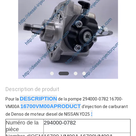
DEVIS
PLAN
DU
SITE
POLITIQUE
DE
CONFIDENTIALITÉ
Description de produit
DESCRIPTION
Pour la
de
la
pompe 294000-0782 16700-
16700VM00APRODUCT
VM00A
d'injection de carburant
:
de Denso de moteur diesel de NISSAN YD25
Numéro de la
294000-0782
pièce