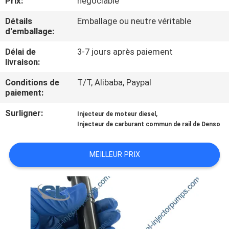
Prix:
négociable
NOUS
Détails
Emballage ou neutre véritable
d'emballage:
VISITE
Délai de
3-7 jours après paiement
DE
livraison:
L'USINE
Conditions de
T/T, Alibaba, Paypal
paiement:
CONTRÔLE
Surligner:
,
Injecteur de moteur diesel
DE
Injecteur de carburant commun de rail de Denso
LA
MEILLEUR PRIX
QUALITÉ
DEMANDEZ
UN