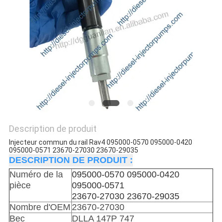
DEVIS
PLAN
DU
SITE
POLITIQUE
DE
CONFIDENTIALITÉ
Description de produit
Injecteur commun du rail Rav4 095000-0570 095000-0420
095000-0571 23670-27030 23670-29035
DESCRIPTION DE PRODUIT :
Numéro de la
095000-0570 095000-0420
pièce
095000-0571
23670-27030 23670-29035
Nombre d'OEM
23670-27030
Bec
DLLA 147P 747