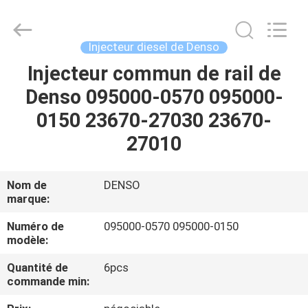
Guanlian
Hardware
Auto
Parts
Co.,
Injecteur diesel de Denso
Ltd..
All
Injecteur commun de rail de
À
Rights
Reserved.
Denso 095000-0570 095000-
LA
0150 23670-27030 23670-
MAISON
27010
PRODUITS
Nom de
DENSO
marque:
VIDÉOS
Numéro de
095000-0570 095000-0150
modèle:
À
Quantité de
6pcs
PROPOS
commande min:
DE