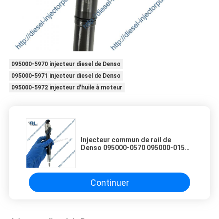
095000-5970 injecteur diesel de Denso
095000-5971 injecteur diesel de Denso
095000-5972 injecteur d'huile à moteur
Injecteur commun de rail de
Denso 095000-0570 095000-0150
23670-27030 23670-27010
Continuer