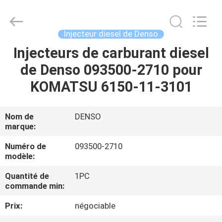
Guanlian
Hardware
Auto
Parts
Co.,
Injecteur diesel de Denso
Ltd..
All
Injecteurs de carburant diesel
À
Rights
Reserved.
de Denso 093500-2710 pour
LA
KOMATSU 6150-11-3101
MAISON
PRODUITS
Nom de
DENSO
marque:
VIDÉOS
Numéro de
093500-2710
modèle:
Quantité de
1PC
À
commande min:
PROPOS
Prix:
négociable
DE