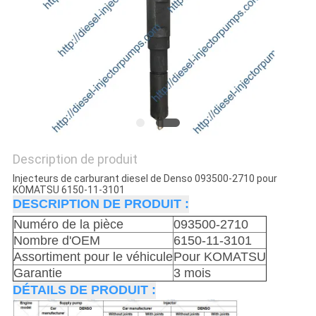
DEVIS
PLAN
DU
SITE
POLITIQUE
DE
Description de produit
Injecteurs de carburant diesel de Denso 093500-2710 pour
CONFIDENTIALITÉ
KOMATSU 6150-11-3101
DESCRIPTION DE PRODUIT :
Numéro de la pièce
093500-2710
Nombre d'OEM
6150-11-3101
Assortiment pour le véhicule
Pour KOMATSU
Garantie
3 mois
DÉTAILS DE PRODUIT :