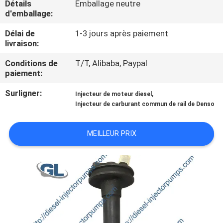
Détails
Emballage neutre
NOUS
d'emballage:
Délai de
1-3 jours après paiement
VISITE
livraison:
DE
Conditions de
T/T, Alibaba, Paypal
L'USINE
paiement:
Surligner:
,
Injecteur de moteur diesel
CONTRÔLE
Injecteur de carburant commun de rail de Denso
DE
MEILLEUR PRIX
LA
QUALITÉ
DEMANDEZ
UN