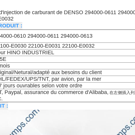
'injection de carburant de DENSO 294000-0611 29400
E0032
RODUIT :
4000-0610 294000-0611 294000-0613
100-E0030 22100-E0031 22100-E0032
ur HINO INDUSTRIEL
05E
mois
iginal/Netural/adapté aux besoins du client
L/FEDEX/UPS/TNT, par avion, par la mer
7 jours ouvrables selon votre ordre
T, Paypal, assurance du commerce d'Alibaba,
在左侧插入列
c.
T :