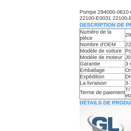
Pompe 294000-0610 d
22100-E0031 22100-
DESCRIPTION DE P
Numéro de la
29
pièce
Nombre d'OEM
22
Modèle de voiture
Po
Modèle de moteur
J
Garantie
3 
Emballage
Or
Expédition
DH
La livraison
3-
T/
Terme de paiement
et
DÉTAILS DE PRODUI