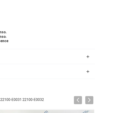
,
enso
,
enso
sence
0 22100-E0031 22100-E0032