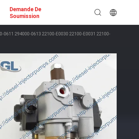
Demande De
Soumission
00-0611 294000-0613 22100-E0030 22100-E0031 22100-