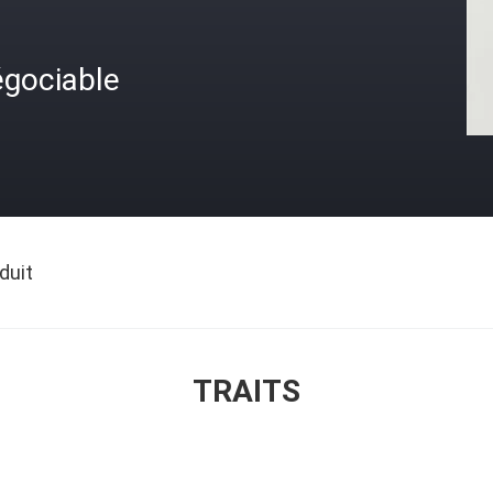
égociable
duit
TRAITS