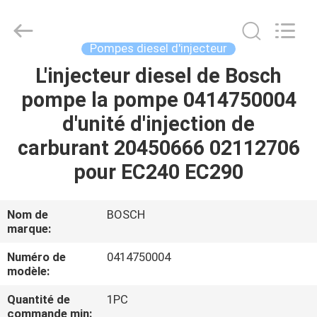
Guanlian
Hardware
Auto
Parts
Co.,
Pompes diesel d'injecteur
Ltd..
All
L'injecteur diesel de Bosch
À
Rights
Reserved.
pompe la pompe 0414750004
LA
d'unité d'injection de
MAISON
carburant 20450666 02112706
PRODUITS
pour EC240 EC290
VIDÉOS
Nom de
BOSCH
marque:
À
Numéro de
0414750004
modèle:
PROPOS
Quantité de
1PC
DE
commande min: