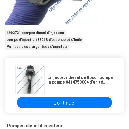
4902731 pompes diesel d'injecteur
pompe d'injection 3306B d'essence et d'huile
Pompes diesel argentées d'injecteur
L'injecteur diesel de Bosch pompe
la pompe 0414750004 d'unité
d'injection de carburant 20450666
02112706 pour EC240 EC290
Continuer
Pompes diesel d'injecteur