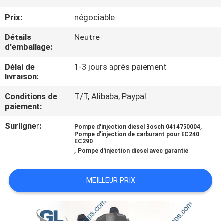
NOUS
Prix:
négociable
Détails
Neutre
VISITE
d'emballage:
DE
Délai de
1-3 jours après paiement
L'USINE
livraison:
Conditions de
T/T, Alibaba, Paypal
CONTRÔLE
paiement:
DE
Surligner:
,
Pompe d'injection diesel Bosch 0414750004
Pompe d'injection de carburant pour EC240
LA
EC290
,
Pompe d'injection diesel avec garantie
QUALITÉ
MEILLEUR PRIX
DEMANDEZ
UN