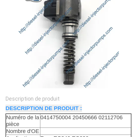
DEVIS
PLAN
DU
SITE
POLITIQUE
DE
CONFIDENTIALITÉ
Description de produit
DESCRIPTION DE PRODUIT :
Numéro de la
0414750004 20450666 02112706
pièce
Nombre d'OE