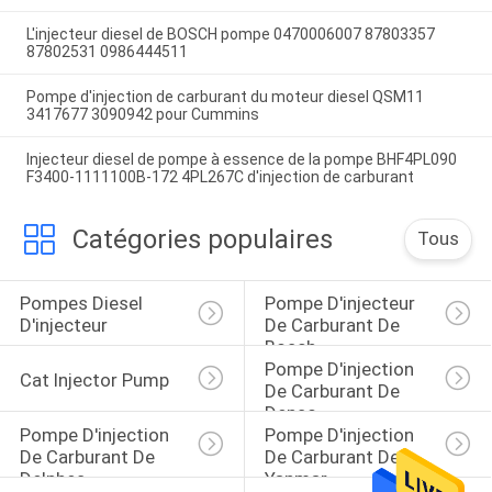
L'injecteur diesel de BOSCH pompe 0470006007 87803357
87802531 0986444511
Pompe d'injection de carburant du moteur diesel QSM11
3417677 3090942 pour Cummins
Injecteur diesel de pompe à essence de la pompe BHF4PL090
F3400-1111100B-172 4PL267C d'injection de carburant
Catégories populaires
Tous
Pompes Diesel 
Pompe D'injecteur 
D'injecteur
De Carburant De 
Bosch
Pompe D'injection 
Cat Injector Pump
De Carburant De 
Denso
Pompe D'injection 
Pompe D'injection 
De Carburant De 
De Carburant De 
Delphes
Yanmar