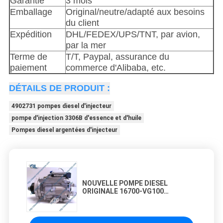
Garantie
3 mois
Emballage
Original/neutre/adapté aux besoins
du client
Expédition
DHL/FEDEX/UPS/TNT, par avion,
par la mer
Terme de
T/T, Paypal, assurance du
paiement
commerce d'Alibaba, etc.
DÉTAILS DE PRODUIT :
4902731 pompes diesel d'injecteur
pompe d'injection 3306B d'essence et d'huile
Pompes diesel argentées d'injecteur
NOUVELLE POMPE DIESEL
ORIGINALE 16700-VG100
d'INJECTION DE CARBURANT de
POMPES d'INJECTEUR POUR
NISSAN ZD30 DTi 3,0 litres