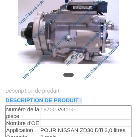
DEVIS
PLAN
DU
SITE
POLITIQUE
DE
CONFIDENTIALITÉ
Description de produit
DESCRIPTION DE PRODUIT :
Numéro de la
16700-VG100
pièce
Nombre d'OE
Application
POUR NISSAN ZD30 DTi 3,0 litres