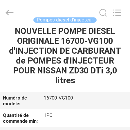
Guanlian
Hardware
Auto
Parts
Co.,
Pompes diesel d'injecteur
Ltd..
All
NOUVELLE POMPE DIESEL
À
Rights
Reserved.
ORIGINALE 16700-VG100
LA
d'INJECTION DE CARBURANT
MAISON
de POMPES d'INJECTEUR
PRODUITS
POUR NISSAN ZD30 DTi 3,0
litres
VIDÉOS
Numéro de
16700-VG100
modèle:
À
PROPOS
Quantité de
1PC
commande min:
DE