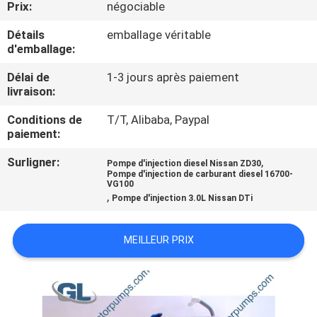
Prix:
négociable
NOUS
Détails
emballage véritable
d'emballage:
VISITE
Délai de
1-3 jours après paiement
DE
livraison:
L'USINE
Conditions de
T/T, Alibaba, Paypal
paiement:
CONTRÔLE
Surligner:
,
Pompe d'injection diesel Nissan ZD30
DE
Pompe d'injection de carburant diesel 16700-
VG100
LA
,
Pompe d'injection 3.0L Nissan DTi
QUALITÉ
MEILLEUR PRIX
DEMANDEZ
UN