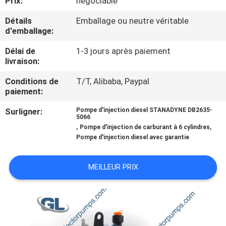
Prix:
négociable
NOUS
Détails
Emballage ou neutre véritable
d'emballage:
VISITE
Délai de
1-3 jours après paiement
DE
livraison:
L'USINE
Conditions de
T/T, Alibaba, Paypal
paiement:
CONTRÔLE
Surligner:
Pompe d'injection diesel STANADYNE DB2635-
5066
DE
,
,
Pompe d'injection de carburant à 6 cylindres
Pompe d'injection diesel avec garantie
LA
QUALITÉ
MEILLEUR PRIX
DEMANDEZ
UN