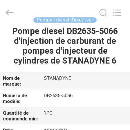
Guanlian
Hardware
Auto
Parts
Co.,
Pompes diesel d'injecteur
Ltd..
All
Pompe diesel DB2635-5066
À
Rights
Reserved.
d'injection de carburant de
LA
pompes d'injecteur de
MAISON
cylindres de STANADYNE 6
PRODUITS
Nom de
STANADYNE
marque:
VIDÉOS
Numéro de
DB2635-5066
modèle:
À
Quantité de
1PC
PROPOS
commande min:
DE