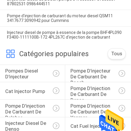
87802531 0986444511
Pompe d'injection de carburant du moteur diesel QSM11
3417677 3090942 pour Cummins
Injecteur diesel de pompe à essence de la pompe BHF4PL090
F3400-1111100B-172 4PL267C d'injection de carburant
Catégories populaires
Tous
Pompes Diesel 
Pompe D'injecteur 
D'injecteur
De Carburant De 
Bosch
Pompe D'injection 
Cat Injector Pump
De Carburant De 
Denso
Pompe D'injection 
Pompe D'injection 
De Carburant De 
De Carburant De 
Delphes
Yanmar
Injecteur Diesel De 
Cat Fuel Injector
Denso