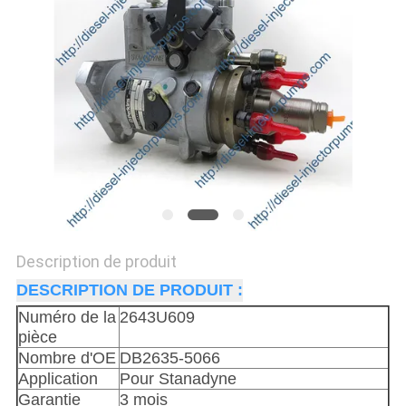
DEVIS
PLAN
DU
SITE
POLITIQUE
DE
CONFIDENTIALITÉ
Description de produit
DESCRIPTION DE PRODUIT :
Numéro de la
2643U609
pièce
Nombre d'OE
DB2635-5066
Application
Pour Stanadyne
Garantie
3 mois