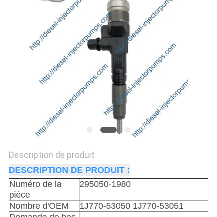
DEVIS
PLAN
DU
SITE
POLITIQUE
DE
CONFIDENTIALITÉ
Description de produit
DESCRIPTION DE PRODUIT :
Numéro de la
295050-1980
pièce
Nombre d'OEM
1J770-53050 1J770-53051