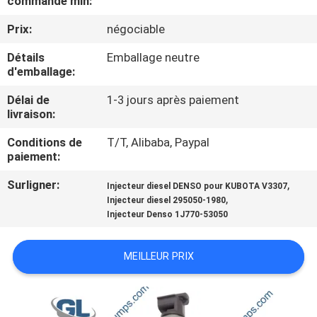
commande min:
NOUS
Prix:
négociable
VISITE
Détails
Emballage neutre
d'emballage:
DE
Délai de
1-3 jours après paiement
L'USINE
livraison:
Conditions de
T/T, Alibaba, Paypal
CONTRÔLE
paiement:
DE
Surligner:
,
Injecteur diesel DENSO pour KUBOTA V3307
LA
,
Injecteur diesel 295050-1980
Injecteur Denso 1J770-53050
QUALITÉ
MEILLEUR PRIX
DEMANDEZ
UN