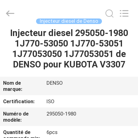
Guanlian
Hardware
Auto
Parts
Co.,
Injecteur diesel de Denso
Ltd..
All
Injecteur diesel 295050-1980
À
Rights
Reserved.
1J770-53050 1J770-53051
LA
1J77053050 1J77053051 de
MAISON
DENSO pour KUBOTA V3307
PRODUITS
Nom de
DENSO
marque:
VIDÉOS
Certification:
ISO
À
Numéro de
295050-1980
modèle:
PROPOS
DE
Quantité de
6pcs